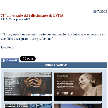
26/7/2023
71° aniversario del fallecimiento de EVITA
1952 - 26 de julio - 2023
"No hay nada que sea más fuerte que un pueblo. Lo único que se necesita es 
decidirlo a ser justo, libre y soberano"

Eva Perón
Últimas Noticias
30 de julio
30/7/2023
26/7/2023
Día Mundial De Lucha
71° aniversario del
Contra La Trata De Personas
fallecimiento de EVITA
Abrir nota
Abrir nota
18/7/2023
11/7/2023